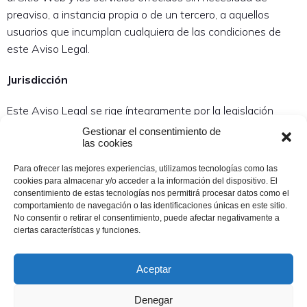
preaviso, a instancia propia o de un tercero, a aquellos
usuarios que incumplan cualquiera de las condiciones de
este Aviso Legal.
Jurisdicción
Este Aviso Legal se rige íntegramente por la legislación
española.
Gestionar el consentimiento de
las cookies
Contacto
Para ofrecer las mejores experiencias, utilizamos tecnologías como las
cookies para almacenar y/o acceder a la información del dispositivo. El
En caso de que usted tenga cualquier duda acerca de este
consentimiento de estas tecnologías nos permitirá procesar datos como el
Aviso Legal o quiera realizar cualquier comentario sobre el
comportamiento de navegación o las identificaciones únicas en este sitio.
No consentir o retirar el consentimiento, puede afectar negativamente a
Sitio Web, puede enviar un mensaje de correo electrónico a
ciertas características y funciones.
la dirección: amasmunduate@gmail.com
Aceptar
Denegar
Copyright ©2023 Amas Munduate San Sebastián, Donostia.