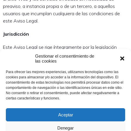
preaviso, a instancia propia o de un tercero, a aquellos
usuarios que incumplan cualquiera de las condiciones de
este Aviso Legal.
Jurisdicción
Este Aviso Legal se rige íntegramente por la legislación
española.
Gestionar el consentimiento de
las cookies
Contacto
Para ofrecer las mejores experiencias, utilizamos tecnologías como las
cookies para almacenar y/o acceder a la información del dispositivo. El
En caso de que usted tenga cualquier duda acerca de este
consentimiento de estas tecnologías nos permitirá procesar datos como el
Aviso Legal o quiera realizar cualquier comentario sobre el
comportamiento de navegación o las identificaciones únicas en este sitio.
No consentir o retirar el consentimiento, puede afectar negativamente a
Sitio Web, puede enviar un mensaje de correo electrónico a
ciertas características y funciones.
la dirección: amasmunduate@gmail.com
Aceptar
Denegar
Copyright ©2023 Amas Munduate San Sebastián, Donostia.