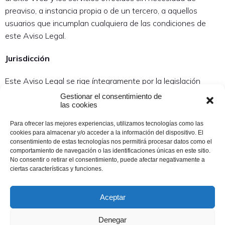
preaviso, a instancia propia o de un tercero, a aquellos
usuarios que incumplan cualquiera de las condiciones de
este Aviso Legal.
Jurisdicción
Este Aviso Legal se rige íntegramente por la legislación
española.
Gestionar el consentimiento de
las cookies
Contacto
Para ofrecer las mejores experiencias, utilizamos tecnologías como las
cookies para almacenar y/o acceder a la información del dispositivo. El
En caso de que usted tenga cualquier duda acerca de este
consentimiento de estas tecnologías nos permitirá procesar datos como el
Aviso Legal o quiera realizar cualquier comentario sobre el
comportamiento de navegación o las identificaciones únicas en este sitio.
No consentir o retirar el consentimiento, puede afectar negativamente a
Sitio Web, puede enviar un mensaje de correo electrónico a
ciertas características y funciones.
la dirección: amasmunduate@gmail.com
Aceptar
Denegar
Copyright ©2023 Amas Munduate San Sebastián, Donostia.