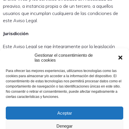
preaviso, a instancia propia o de un tercero, a aquellos
usuarios que incumplan cualquiera de las condiciones de
este Aviso Legal.
Jurisdicción
Este Aviso Legal se rige íntegramente por la legislación
española.
Gestionar el consentimiento de
las cookies
Contacto
Para ofrecer las mejores experiencias, utilizamos tecnologías como las
cookies para almacenar y/o acceder a la información del dispositivo. El
En caso de que usted tenga cualquier duda acerca de este
consentimiento de estas tecnologías nos permitirá procesar datos como el
Aviso Legal o quiera realizar cualquier comentario sobre el
comportamiento de navegación o las identificaciones únicas en este sitio.
No consentir o retirar el consentimiento, puede afectar negativamente a
Sitio Web, puede enviar un mensaje de correo electrónico a
ciertas características y funciones.
la dirección: amasmunduate@gmail.com
Aceptar
Denegar
Copyright ©2023 Amas Munduate San Sebastián, Donostia.