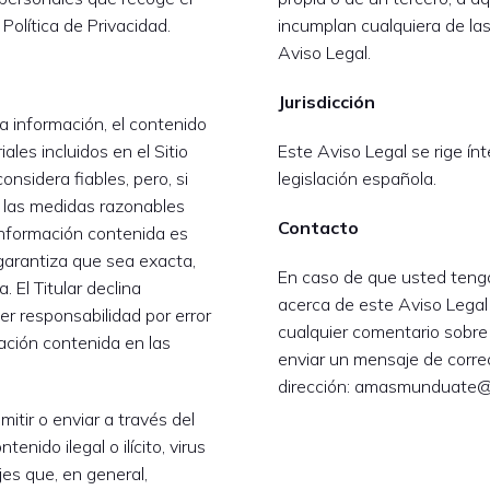
 Política de Privacidad.
incumplan cualquiera de la
Aviso Legal.
Jurisdicción
la información, el contenido
ales incluidos en el Sitio
Este Aviso Legal se rige ín
nsidera fiables, pero, si
legislación española.
 las medidas razonables
Contacto
información contenida es
o garantiza que sea exacta,
En caso de que usted teng
 El Titular declina
acerca de este Aviso Legal 
r responsabilidad por error
cualquier comentario sobre
ación contenida en las
enviar un mensaje de correo
.
dirección: amasmunduate
itir o enviar a través del
enido ilegal o ilícito, virus
jes que, en general,