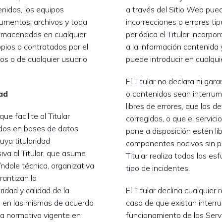
enidos, los equipos
a través del Sitio Web pued
cumentos, archivos y toda
incorrecciones o errores ti
almacenados en cualquier
periódica el Titular incorpo
opios o contratados por el
a la información contenida 
ios o de cualquier usuario
puede introducir en cualqu
El Titular no declara ni gara
ad
o contenidos sean interru
libres de errores, que los 
e facilite al Titular
corregidos, o que el servicio
dos en bases de datos
pone a disposición estén lib
uya titularidad
componentes nocivos sin pe
iva al Titular, que asume
Titular realiza todos los es
ndole técnica, organizativa
tipo de incidentes.
rantizan la
ridad y calidad de la
El Titular declina cualquier
a en las mismas de acuerdo
caso de que existan interr
la normativa vigente en
funcionamiento de los Serv