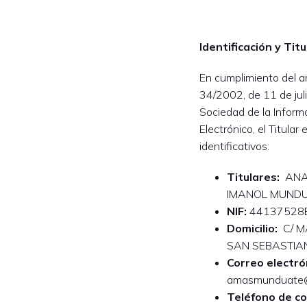
Identificación y Tit
En cumplimiento del ar
34/2002, de 11 de juli
Sociedad de la Inform
Electrónico, el Titula
identificativos:
Titulares:
ANA 
IMANOL MUNDU
NIF:
44137528E
Domicilio:
C/ MA
SAN SEBASTIA
Correo electró
amasmunduate
Teléfono de c