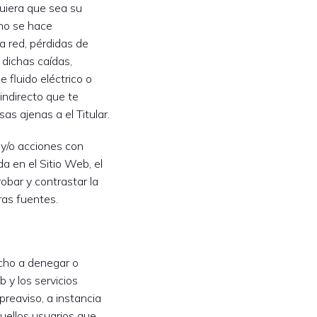
quiera que sea su
 no se hace
a red, pérdidas de
dichas caídas,
 fluido eléctrico o
 indirecto que te
s ajenas a el Titular.
y/o acciones con
da en el Sitio Web, el
obar y contrastar la
ras fuentes.
recho a denegar o
b y los servicios
preaviso, a instancia
quellos usuarios que