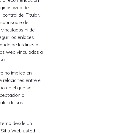
a o recomendación
páginas web de
 control del Titular,
responsable del
 vinculados ni del
guir los enlaces.
onde de los links o
tios web vinculados a
so.
ce no implica en
e relaciones entre el
itio en el que se
aceptación o
tular de sus
xterno desde un
 Sitio Web usted