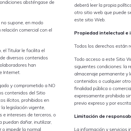
condiciones absténgase de
deberá leer la propia polític
otro sitio web que puede se
este sitio Web.
b no supone, en modo
a relación comercial con el
Propiedad intelectual e 
Todos los derechos están r
el Titular le facilita el
n de diversos contenidos
Todo acceso a este Sitio W
 colaboradores han
siguientes condiciones: la 
 Internet.
almacenaje permanente y la
contenidos o cualquier otr
ligado y comprometido a NO
finalidad pública o comerci
los contenidos del Sitio
expresamente prohibida sin
s ilícitos, prohibidos en
previo expreso y por escrito 
la legislación vigente,
s e intereses de terceros, o
Limitación de responsab
 puedan dañar, inutilizar,
r o impedir la normal
La información y servicios i