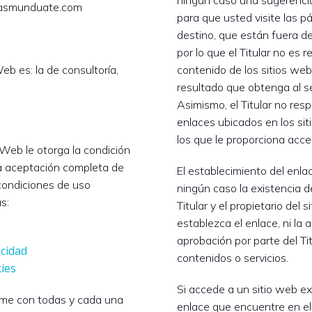
ningún caso una sugerenci
smunduate.com
para que usted visite las 
destino, que están fuera del
por lo que el Titular no es 
Web es: la de consultoría,
contenido de los sitios web
resultado que obtenga al se
Asimismo, el Titular no resp
enlaces ubicados en los si
los que le proporciona acce
o Web le otorga la condición
 la aceptación completa de
El establecimiento del enla
 condiciones de uso
ningún caso la existencia d
s:
Titular y el propietario del s
establezca el enlace, ni la 
aprobación por parte del Ti
acidad
contenidos o servicios.
kies
Si accede a un sitio web e
rme con todas y cada una
enlace que encuentre en el