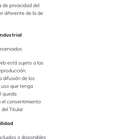
a de privacidad del
r diferente de la de
industrial
eservados.
eb está sujeto a las
reproducción,
 difusión de los
o uso que tenga
al queda
 el consentimiento
del Titular.
ilidad
ncluidos o disponibles