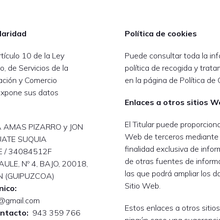
ularidad
Política de cookies
tículo 10 de la Ley
Puede consultar toda la inf
o, de Servicios de la
política de recogida y trat
ación y Comercio
en la página de Política de 
r expone sus datos
Enlaces a otros sitios 
El Titular puede proporciona
AMAS PIZARRO y JON
Web de terceros mediante 
ATE SUQUIA
finalidad exclusiva de infor
 / 34084512F
de otras fuentes de inform
ULE, Nº 4, BAJO, 20018,
las que podrá ampliar los d
N (GUIPUZCOA)
Sitio Web.
nico:
@gmail.com
Estos enlaces a otros siti
ontacto:
943 359 766