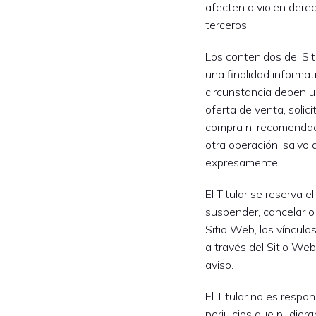
afecten o violen derec
terceros.
Los contenidos del S
una finalidad informat
circunstancia deben u
oferta de venta, solic
compra ni recomendaci
otra operación, salvo 
expresamente.
El Titular se reserva e
suspender, cancelar o 
Sitio Web, los vínculo
a través del Sitio Web
aviso.
El Titular no es respo
perjuicios que pudieran