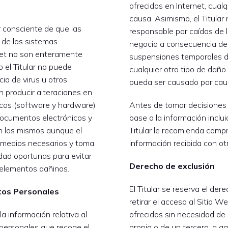
ofrecidos en Internet, cual
causa. Asimismo, el Titular
 consciente de que las
responsable por caídas de l
 de los sistemas
negocio a consecuencia de 
net no son enteramente
suspensiones temporales de
o el Titular no puede
cualquier otro tipo de daño
cia de virus u otros
pueda ser causado por causa
 producir alteraciones en
icos (software y hardware)
Antes de tomar decisiones 
documentos electrónicos y
base a la información inclui
n los mismos aunque el
Titular le recomienda compr
s medios necesarios y toma
información recibida con ot
dad oportunas para evitar
Derecho de exclusión
 elementos dañinos.
El Titular se reserva el de
tos Personales
retirar el acceso al Sitio We
a información relativa al
ofrecidos sin necesidad de 
personales que recoge el
propia o de un tercero, a a