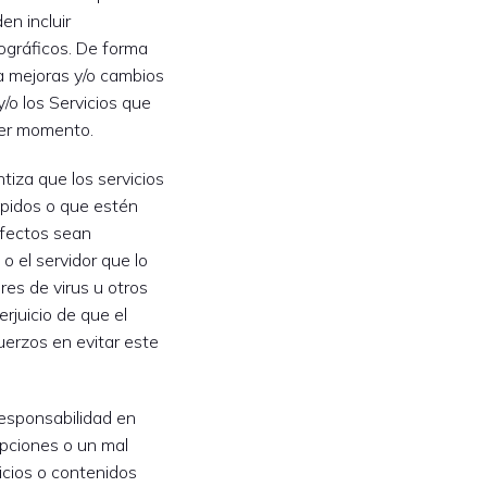
en incluir
pográficos. De forma
ra mejoras y/o cambios
y/o los Servicios que
ier momento.
ntiza que los servicios
mpidos o que estén
defectos sean
 o el servidor que lo
res de virus u otros
rjuicio de que el
fuerzos en evitar este
 responsabilidad en
upciones o un mal
icios o contenidos