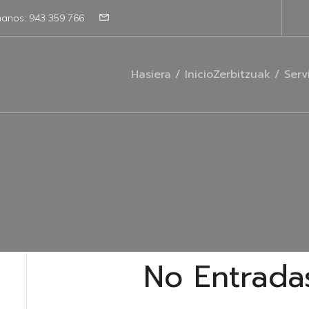
manos: 943 359 766
Hasiera / Inicio
Zerbitzuak / Serv
No Entrada