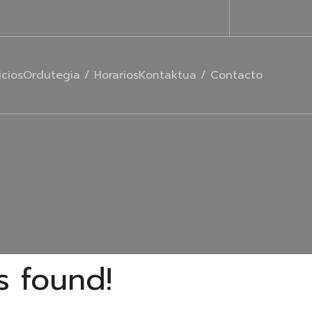
icios
Ordutegia / Horarios
Kontaktua / Contacto
s found!