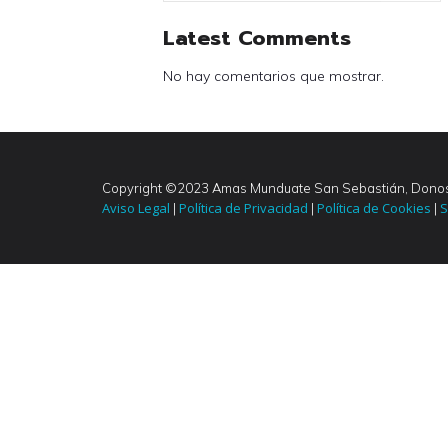
Latest Comments
No hay comentarios que mostrar.
Copyright ©2023 Amas Munduate San Sebastián, Donos
Aviso Legal
Política de Privacidad
Política de Cookies
S
|
|
|