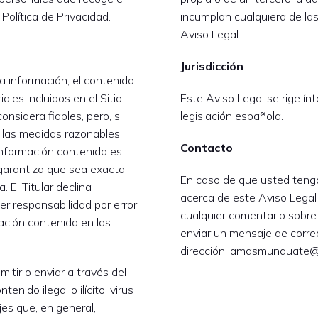
 Política de Privacidad.
incumplan cualquiera de la
Aviso Legal.
Jurisdicción
la información, el contenido
ales incluidos en el Sitio
Este Aviso Legal se rige ín
nsidera fiables, pero, si
legislación española.
 las medidas razonables
Contacto
información contenida es
o garantiza que sea exacta,
En caso de que usted teng
 El Titular declina
acerca de este Aviso Legal 
r responsabilidad por error
cualquier comentario sobre
ación contenida en las
enviar un mensaje de correo
.
dirección: amasmunduate
itir o enviar a través del
enido ilegal o ilícito, virus
jes que, en general,