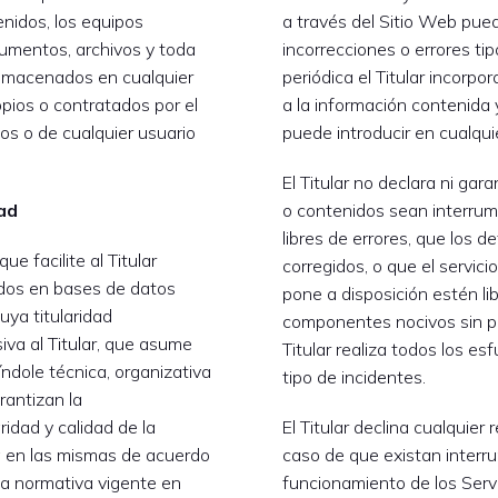
enidos, los equipos
a través del Sitio Web pued
cumentos, archivos y toda
incorrecciones o errores ti
almacenados en cualquier
periódica el Titular incorpo
opios o contratados por el
a la información contenida 
ios o de cualquier usuario
puede introducir en cualqu
El Titular no declara ni gara
ad
o contenidos sean interru
libres de errores, que los 
e facilite al Titular
corregidos, o que el servicio
dos en bases de datos
pone a disposición estén lib
uya titularidad
componentes nocivos sin pe
iva al Titular, que asume
Titular realiza todos los es
ndole técnica, organizativa
tipo de incidentes.
rantizan la
ridad y calidad de la
El Titular declina cualquier
a en las mismas de acuerdo
caso de que existan interr
la normativa vigente en
funcionamiento de los Serv