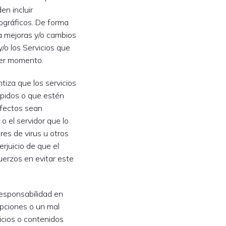
en incluir
pográficos. De forma
ra mejoras y/o cambios
y/o los Servicios que
ier momento.
ntiza que los servicios
mpidos o que estén
defectos sean
 o el servidor que lo
res de virus u otros
rjuicio de que el
fuerzos en evitar este
 responsabilidad en
upciones o un mal
icios o contenidos