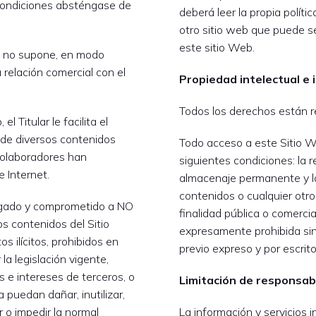
condiciones absténgase de
deberá leer la propia polític
otro sitio web que puede se
este sitio Web.
b no supone, en modo
a relación comercial con el
Propiedad intelectual e 
Todos los derechos están r
el Titular le facilita el
n de diversos contenidos
Todo acceso a este Sitio W
 colaboradores han
siguientes condiciones: la 
 Internet.
almacenaje permanente y la
contenidos o cualquier otr
ligado y comprometido a NO
finalidad pública o comerci
los contenidos del Sitio
expresamente prohibida sin
s ilícitos, prohibidos en
previo expreso y por escrito 
la legislación vigente,
s e intereses de terceros, o
Limitación de responsab
 puedan dañar, inutilizar,
r o impedir la normal
La información y servicios i