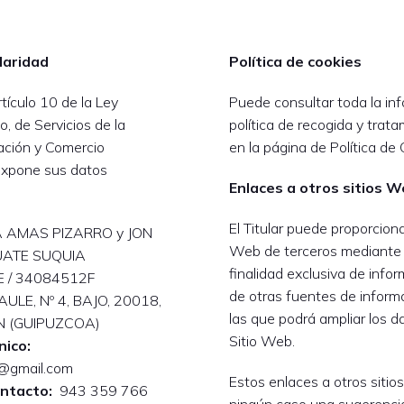
ularidad
Política de cookies
tículo 10 de la Ley
Puede consultar toda la inf
o, de Servicios de la
política de recogida y trat
ación y Comercio
en la página de Política de 
r expone sus datos
Enlaces a otros sitios 
El Titular puede proporciona
AMAS PIZARRO y JON
Web de terceros mediante 
ATE SUQUIA
finalidad exclusiva de infor
 / 34084512F
de otras fuentes de inform
ULE, Nº 4, BAJO, 20018,
las que podrá ampliar los d
N (GUIPUZCOA)
Sitio Web.
nico:
@gmail.com
Estos enlaces a otros siti
ontacto:
943 359 766