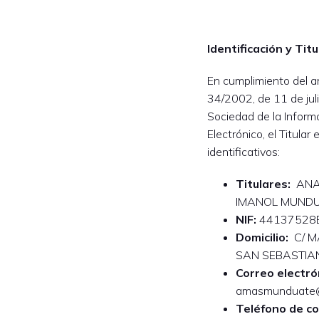
Identificación y Tit
En cumplimiento del ar
34/2002, de 11 de juli
Sociedad de la Inform
Electrónico, el Titula
identificativos:
Titulares:
ANA 
IMANOL MUNDU
NIF:
44137528E
Domicilio:
C/ MA
SAN SEBASTIA
Correo electró
amasmunduate
Teléfono de c