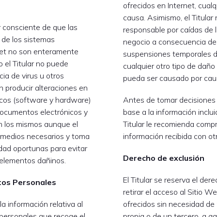
ofrecidos en Internet, cual
causa. Asimismo, el Titular
 consciente de que las
responsable por caídas de l
 de los sistemas
negocio a consecuencia de 
net no son enteramente
suspensiones temporales de
o el Titular no puede
cualquier otro tipo de daño
cia de virus u otros
pueda ser causado por causa
 producir alteraciones en
icos (software y hardware)
Antes de tomar decisiones 
documentos electrónicos y
base a la información inclui
n los mismos aunque el
Titular le recomienda compr
s medios necesarios y toma
información recibida con ot
dad oportunas para evitar
Derecho de exclusión
 elementos dañinos.
El Titular se reserva el de
tos Personales
retirar el acceso al Sitio We
a información relativa al
ofrecidos sin necesidad de 
personales que recoge el
propia o de un tercero, a a