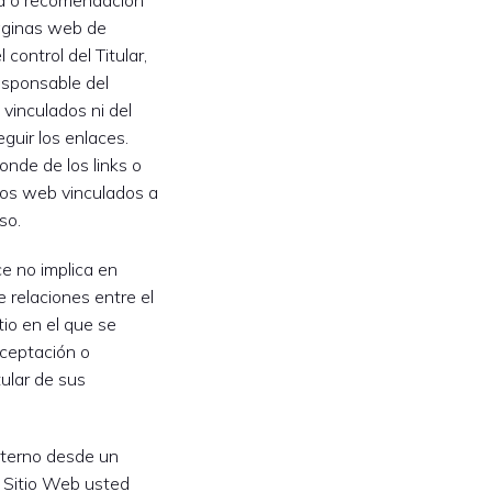
a o recomendación
páginas web de
 control del Titular,
responsable del
 vinculados ni del
guir los enlaces.
onde de los links o
tios web vinculados a
so.
ce no implica en
e relaciones entre el
itio en el que se
aceptación o
tular de sus
xterno desde un
 Sitio Web usted