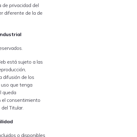
a de privacidad del
r diferente de la de
industrial
eservados.
eb está sujeto a las
reproducción,
 difusión de los
o uso que tenga
al queda
 el consentimiento
del Titular.
ilidad
ncluidos o disponibles