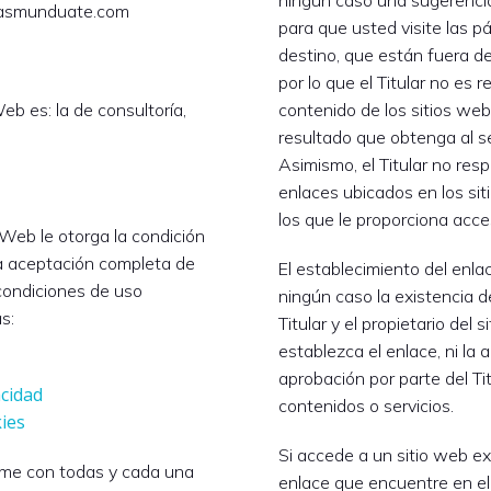
ningún caso una sugerenci
smunduate.com
para que usted visite las 
destino, que están fuera del
por lo que el Titular no es 
Web es: la de consultoría,
contenido de los sitios web
resultado que obtenga al se
Asimismo, el Titular no resp
enlaces ubicados en los si
los que le proporciona acce
o Web le otorga la condición
 la aceptación completa de
El establecimiento del enla
 condiciones de uso
ningún caso la existencia d
s:
Titular y el propietario del s
establezca el enlace, ni la 
aprobación por parte del Ti
acidad
contenidos o servicios.
kies
Si accede a un sitio web e
rme con todas y cada una
enlace que encuentre en el