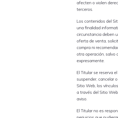
afecten o violen derec
terceros.
Los contenidos del S
una finalidad informat
circunstancia deben u
oferta de venta, solic
compra ni recomendaci
otra operación, salvo 
expresamente.
El Titular se reserva e
suspender, cancelar o 
Sitio Web, los vínculo
a través del Sitio Web
aviso.
El Titular no es respo
perjuicios que pudieran