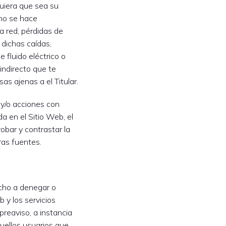
quiera que sea su
 no se hace
a red, pérdidas de
dichas caídas,
 fluido eléctrico o
 indirecto que te
s ajenas a el Titular.
y/o acciones con
da en el Sitio Web, el
obar y contrastar la
ras fuentes.
recho a denegar o
b y los servicios
preaviso, a instancia
quellos usuarios que